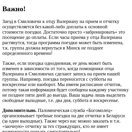
Важно!
Заезд в Смиловичи к отцу Валериану на прием и отчитку
осуществляется без какой-либо доплаты к основной
стоимости поездки. Достаточно просто «забронировать» это
посещение до оплаты. Если часы приема у отца Валериана
растянутся, тогда программа поездки может быть изменена,
т.к. группа должна вернуться в Минск не позднее
определенного времени!
Также, если поездка однодневная, ее день может быть
изменен в зависимости от того, когда помощники отца
Валериана в Смиловичах сделают запись на прием нашей
группы. Например, поездка переносится с субботы на
воскресенье или наоборот. Мы имеем расписание отчиток,
потому такая информация будет сообщена каждому участнику
не позднее пяти дней до выезда. Ваша задача лишь выделить
свободные выходные, т.е. два дня, суббота и воскресенье.
Дополнительно.
Паломническая служба «Богомолец»
организовывает требные поездки на две отчитки в Беларуси
(за одни выходные). Также через нас можно заказать и т.н.
«заочную» отчитку за тех страждущих, кто не имеет
возможности поехать самостоятельно!