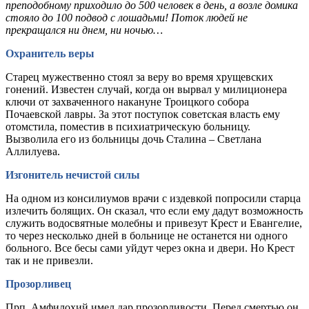
преподобному приходило до 500 человек в день, а возле домика
стояло до 100 подвод с лошадьми! Поток людей не
прекращался ни днем, ни ночью…
Охранитель веры
Старец мужественно стоял за веру во время хрущевских
гонений. Известен случай, когда он вырвал у милиционера
ключи от захваченного накануне Троицкого собора
Почаевской лавры. За этот поступок советская власть ему
отомстила, поместив в психиатрическую больницу.
Вызволила его из больницы дочь Сталина – Светлана
Аллилуева.
Изгонитель нечистой силы
На одном из консилиумов врачи с издевкой попросили старца
излечить болящих. Он сказал, что если ему дадут возможность
служить водосвятные молебны и привезут Крест и Евангелие,
то через несколько дней в больнице не останется ни одного
больного. Все бесы сами уйдут через окна и двери. Но Крест
так и не привезли.
Прозорливец
Прп. Амфилохий имел дар прозорливости. Перед смертью он