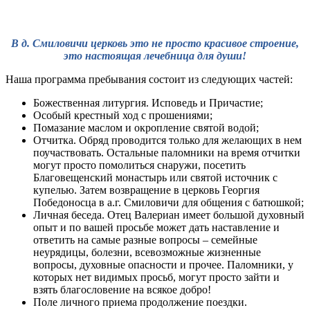
В д. Смиловичи церковь это не просто красивое строение,
это настоящая лечебница для души!
Наша программа пребывания состоит из следующих частей:
Божественная литургия. Исповедь и Причастие;
Особый крестный ход с прошениями;
Помазание маслом и окропление святой водой;
Отчитка. Обряд проводится только для желающих в нем
поучаствовать. Остальные паломники на время отчитки
могут просто помолиться снаружи, посетить
Благовещенский монастырь или святой источник с
купелью. Затем возвращение в церковь Георгия
Победоносца в а.г. Смиловичи для общения с батюшкой;
Личная беседа. Отец Валериан имеет большой духовный
опыт и по вашей просьбе может дать наставление и
ответить на самые разные вопросы – семейные
неурядицы, болезни, всевозможные жизненные
вопросы, духовные опасности и прочее. Паломники, у
которых нет видимых просьб, могут просто зайти и
взять благословение на всякое добро!
Поле личного приема продолжение поездки.