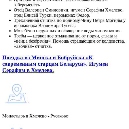
забеременеть.
Отец Валериан Смиловичи, игумен Серафим Хмелево,
отец Елисей Турки, иеромонах Федор.
Трехдневная отчитка по полному Чину Петра Могилы у
иеромонаха Владимира Гусева.
Молебен о недужных и освящение воды чином копия.
Требы — церковное отмаливание от порчи, сглаза и
«венца безбрачия». Помощь страдающим от колдовства.
«Заочная» отчитка.
Поездка из Минска и Бобруйска «К
современным старцам Беларуси». Игумен
Серафим в Хмелево.
Монастырь в Хмелево - Русаково