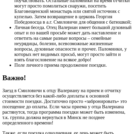
поучаствовать. Остальные паломники на время отчитки
могут просто помолиться снаружи, посетить
Благовещенский монастырь или святой источник с
купелью. Затем возвращение в церковь Георгия
Победоносца в а.г. Смиловичи для общения с батюшкой;
Личная беседа. Отец Валериан имеет большой духовный
опыт и по вашей просьбе может дать наставление и
ответить на самые разные вопросы – семейные
неурядицы, болезни, всевозможные жизненные
вопросы, духовные опасности и прочее. Паломники, у
которых нет видимых просьб, могут просто зайти и
взять благословение на всякое добро!
Поле личного приема продолжение поездки.
Важно!
Заезд в Смиловичи к отцу Валериану на прием и отчитку
осуществляется без какой-либо доплаты к основной
стоимости поездки. Достаточно просто «забронировать» это
посещение до оплаты. Если часы приема у отца Валериана
растянутся, тогда программа поездки может быть изменена,
т.к. группа должна вернуться в Минск не позднее
определенного времени!
Также, если поездка однодневная, ее день может быть