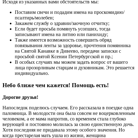
Исходя из указанных вами обстоятельств мы:
Поставим свечи и подадим имена на проскомидию/
псалтирь/молебен;
Закажем службу о здравии/заочную отчитку;
Если будет просьба помянуть усопших, тогда
записывают имена на литию или панихиду;
Также имеется возможность совершить обряд
повязывания ленты за здоровье, прочтения помянника
на Святой Канавке в Дивеево, передачи записки с
просьбой святой Ксении Петербургской и пр.;
В особых случаях мы можем задать вопрос от вашего
лица прозорливым старцам и духовникам. Это решается
индивидуально.
Небо ближе чем кажется! Помощь есть!
Дорогие друзья!
Напоследок поделюсь случаем. Его рассказала в поездке одна
паломница. В молодости она была совсем не воцерковленным
человеком, а ее мама напротив, со временем стала глубоко
верующей и постоянно молилась за свою единственную дочь.
Хотя последняя не придавала этому особого значения. Но
когда престарелая мать ушла из жизни, женщина